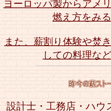
ヨーロッパ製からアメ
燃え方をみ
また、薪割り体験や焚
しての料理な
設計士・工務店・ハウ