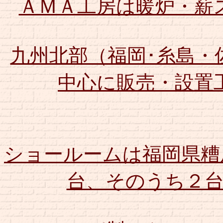
ＡＭＡ工房は暖炉・薪
九州北部（福岡･糸島・
中心に販売・設置
ショールームは福岡県糟
台、そのうち２